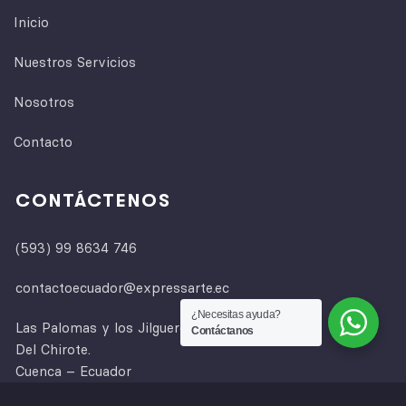
Inicio
Nuestros Servicios
Nosotros
Contacto
CONTÁCTENOS
(593) 99 8634 746
contactoecuador@expressarte.ec
¿Necesitas ayuda?
Las Palomas y los Jilgueros, entre las Garzas y
Contáctanos
Del Chirote.
Cuenca – Ecuador