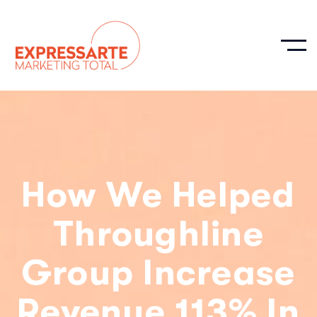
How We Helped
Throughline
Group Increase
Revenue 113% In