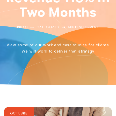
Two Months
INICIO
CATEGORIES
APP DEVELOPMENT
View some of our work and case studies for clients.
We will work to deliver that strategy
OCTUBRE