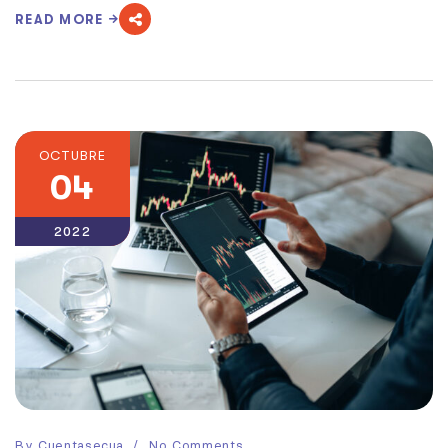
READ MORE
OCTUBRE
04
2022
By
Cuentasecua
No Comments