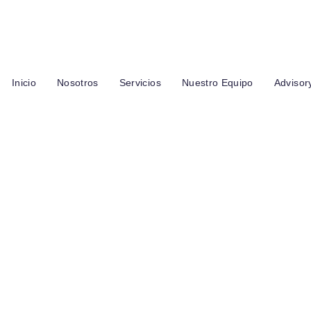
6
Las Palomas y los Jilgueros, entre las Garzas y Del Chi
Inicio
Nosotros
Servicios
Nuestro Equipo
Advisor
 Throughline Gro
enue 113% In Two
onths