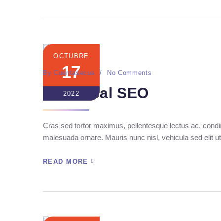
OCTUBRE
17
By
Cuentasecua
No Comments
Technical SEO
2022
Cras sed tortor maximus, pellentesque lectus ac, condim
malesuada ornare. Mauris nunc nisl, vehicula sed elit ut
READ MORE