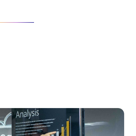
CIO
PORTFOLIO
s for clients. We will work to deliver that strategy