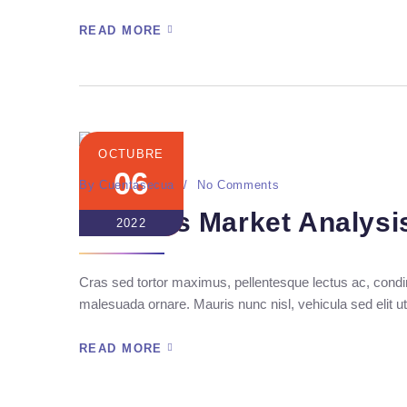
READ MORE
OCTUBRE
06
By
Cuentasecua
No Comments
Seo Ads Market Analysi
2022
Cras sed tortor maximus, pellentesque lectus ac, condim
malesuada ornare. Mauris nunc nisl, vehicula sed elit ut
READ MORE