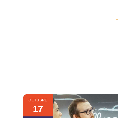
INI
View some of our work and case studie
OCTUBRE
17