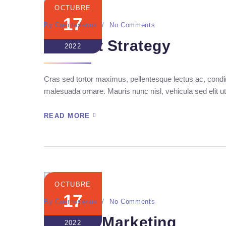
OCTUBRE
17
By
Cuentasecua
No Comments
Content Strategy
2022
Cras sed tortor maximus, pellentesque lectus ac, condim
malesuada ornare. Mauris nunc nisl, vehicula sed elit ut
READ MORE
OCTUBRE
17
By
Cuentasecua
No Comments
Mannix Marketing
2022