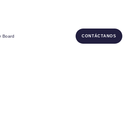
rote, Cuenca – Ecuador
y Board
CONTÁCTANOS
up