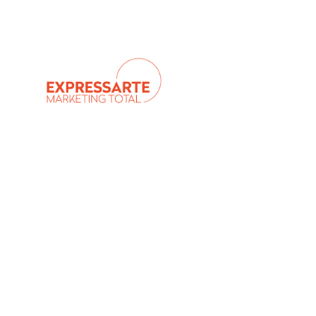
contactoecuador@expressarte.ec
+593 99 8634 74
How We Helped
Increase Rev
M