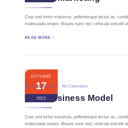
Cras sed tortor maximus, pellentesque lectus ac, condim
malesuada ornare. Mauris nunc nisl, vehicula sed elit ut
READ MORE
OCTUBRE
17
By
Cuentasecua
No Comments
New Business Model
2022
Cras sed tortor maximus, pellentesque lectus ac, condim
malesuada ornare. Mauris nunc nisl, vehicula sed elit ut