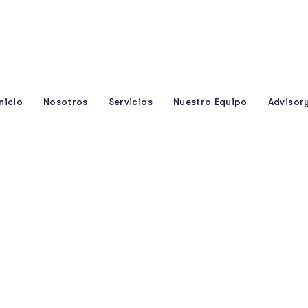
 746
rote, Cuenca – Ecuador
Inicio
Nosotros
Servicios
Nuestro Equipo
Advisor
 Throughline Gro
e 113% In Two Mon
TAGS
BUSINESS