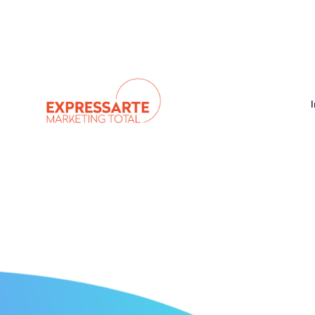
contactoecuador@expressarte.ec
+593 99 8634
Las Palomas y los Jilgueros, entre las Garzas y Del Chi
How We Helped
Increase Revenu
INICIO