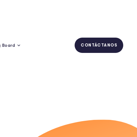
y Board
CONTÁCTANOS
up
ths