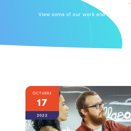
View some of our work and case studies
OCTUBRE
17
2022